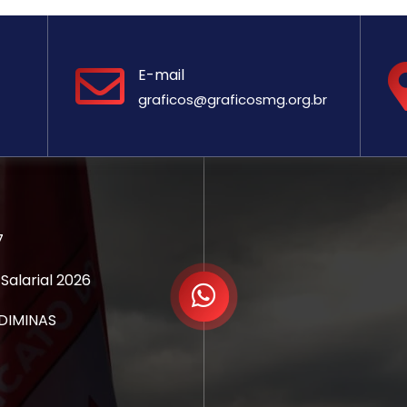
E-mail
graficos@graficosmg.org.br
7
alarial 2026
EDIMINAS