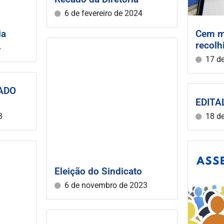
6 de fevereiro de 2024
ia
Cem m
recol
4
17 d
ADO
EDITA
3
18 d
Eleição do Sindicato
6 de novembro de 2023