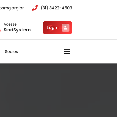
osmg.org.br
(31) 3422-4503
Acesse:
Login
SindSystem
s
Sócios